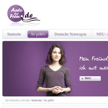
Startseite
So geht's
Deutsche Neuwagen
NEU: A
Mehr
Sie befinden sich hier:
Startseite
/
So geht's