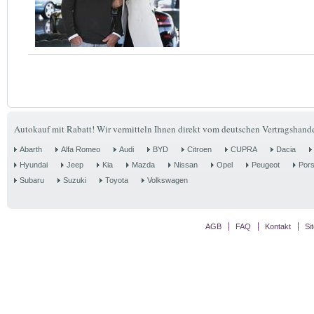
Autokauf mit Rabatt! Wir vermitteln Ihnen direkt vom deutschen Vertragshande
Abarth
Alfa Romeo
Audi
BYD
Citroen
CUPRA
Dacia
Hyundai
Jeep
Kia
Mazda
Nissan
Opel
Peugeot
Por
Subaru
Suzuki
Toyota
Volkswagen
AGB
FAQ
Kontakt
Si