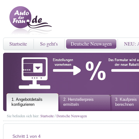
Startseite
So geht's
Deutsche Neuwagen
NEU: A
1. Angebotdetails
2. Herstellerpreis
3. Kaufpreis
konfigurieren
ermitteln
berechnen
Sie befinden sich hier:
Startseite
Deutsche Neuwagen
/
Schritt 1 von 4