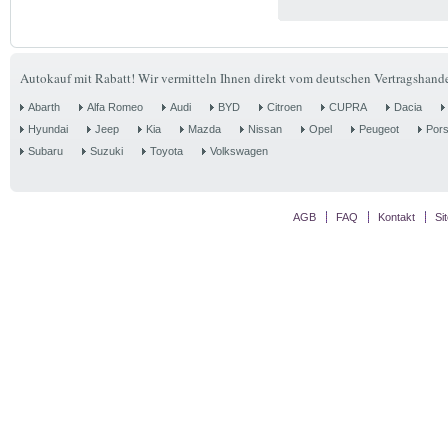
Autokauf mit Rabatt! Wir vermitteln Ihnen direkt vom deutschen Vertragshande
Abarth
Alfa Romeo
Audi
BYD
Citroen
CUPRA
Dacia
Hyundai
Jeep
Kia
Mazda
Nissan
Opel
Peugeot
Por
Subaru
Suzuki
Toyota
Volkswagen
AGB
FAQ
Kontakt
Si