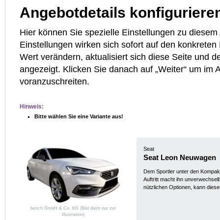
Angebotdetails konfiguriere
Hier können Sie spezielle Einstellungen zu diese
Einstellungen wirken sich sofort auf den konkreten
Wert verändern, aktualisiert sich diese Seite und d
angezeigt. Klicken Sie danach auf „Weiter“ um im
voranzuschreiten.
Hinweis:
Bitte wählen Sie eine Variante aus!
Seat
Seat Leon Neuwagen
Dem Sportler unter den Kompakt
Auftritt macht ihn unverwechsel
nützlichen Optionen, kann dies
berich GmbH & Co. KG (Bild dient nur zur
Illustration)