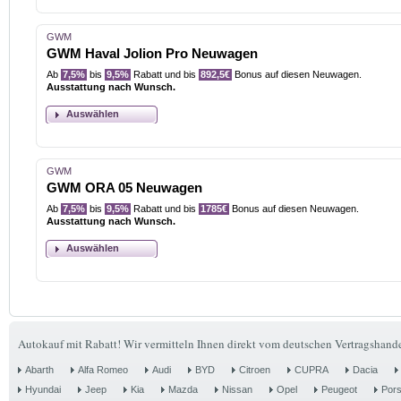
GWM
GWM Haval Jolion Pro Neuwagen
Ab
7,5%
bis
9,5%
Rabatt und bis
892,5€
Bonus auf diesen Neuwagen.
Ausstattung nach Wunsch.
Auswählen
GWM
GWM ORA 05 Neuwagen
Ab
7,5%
bis
9,5%
Rabatt und bis
1785€
Bonus auf diesen Neuwagen.
Ausstattung nach Wunsch.
Auswählen
Autokauf mit Rabatt! Wir vermitteln Ihnen direkt vom deutschen Vertragshande
Abarth
Alfa Romeo
Audi
BYD
Citroen
CUPRA
Dacia
Hyundai
Jeep
Kia
Mazda
Nissan
Opel
Peugeot
Por