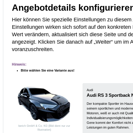
Angebotdetails konfiguriere
Hier können Sie spezielle Einstellungen zu diese
Einstellungen wirken sich sofort auf den konkreten
Wert verändern, aktualisiert sich diese Seite und d
angezeigt. Klicken Sie danach auf „Weiter“ um im
voranzuschreiten.
Hinweis:
Bitte wählen Sie eine Variante aus!
Audi
Audi RS 3 Sportback
Der kompakte Sportler im Haus
seinem sportlichen und moderne
Motoren, weiß er auch mit Quali
Individualisierungsmöglichkeite
Gene kommt der Komfort nicht zu
berich GmbH & Co. KG (Bild dient nur zur
Leistungen im guten Rahmen.
Illustration)