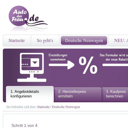
Startseite
So geht's
Deutsche Neuwagen
NEU: A
1. Angebotdetails
2. Herstellerpreis
3. Kaufpreis
konfigurieren
ermitteln
berechnen
Sie befinden sich hier:
Startseite
Deutsche Neuwagen
/
Schritt 1 von 4