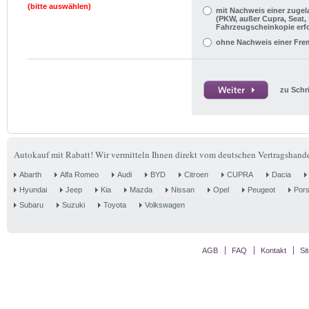
(bitte auswählen)
mit Nachweis einer zuge
(PKW, außer Cupra, Seat,
Fahrzeugscheinkopie erfo
ohne Nachweis einer Fr
zu Schri
Autokauf mit Rabatt! Wir vermitteln Ihnen direkt vom deutschen Vertragshande
Abarth
Alfa Romeo
Audi
BYD
Citroen
CUPRA
Dacia
Hyundai
Jeep
Kia
Mazda
Nissan
Opel
Peugeot
Por
Subaru
Suzuki
Toyota
Volkswagen
AGB
FAQ
Kontakt
Si