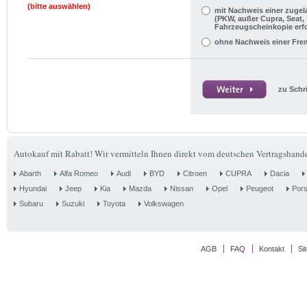
(bitte auswählen)
mit Nachweis einer zuge
(PKW, außer Cupra, Seat,
Fahrzeugscheinkopie erfo
ohne Nachweis einer Fr
zu Schri
Autokauf mit Rabatt! Wir vermitteln Ihnen direkt vom deutschen Vertragshande
Abarth
Alfa Romeo
Audi
BYD
Citroen
CUPRA
Dacia
Hyundai
Jeep
Kia
Mazda
Nissan
Opel
Peugeot
Por
Subaru
Suzuki
Toyota
Volkswagen
AGB
FAQ
Kontakt
Si