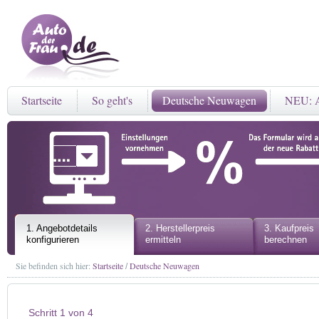
Startseite
So geht's
Deutsche Neuwagen
NEU: A
1. Angebotdetails
2. Herstellerpreis
3. Kaufpreis
konfigurieren
ermitteln
berechnen
Sie befinden sich hier:
Startseite
Deutsche Neuwagen
/
Schritt 1 von 4