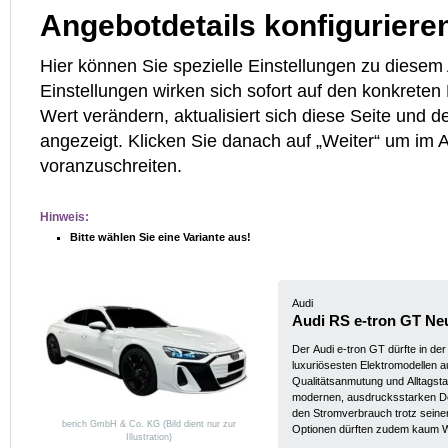
Angebotdetails konfiguriere
Hier können Sie spezielle Einstellungen zu diese
Einstellungen wirken sich sofort auf den konkreten
Wert verändern, aktualisiert sich diese Seite und d
angezeigt. Klicken Sie danach auf „Weiter“ um im
voranzuschreiten.
Hinweis:
Bitte wählen Sie eine Variante aus!
Audi
Audi RS e-tron GT N
Der Audi e-tron GT dürfte in de
luxuriösesten Elektromodellen 
Qualitätsanmutung und Alltagstaug
modernen, ausdrucksstarken Design. Durch seine gute Aerodyn
den Stromverbrauch trotz seine
berich GmbH & Co. KG (Bild dient nur zur
Optionen dürften zudem kaum W
Illustration)