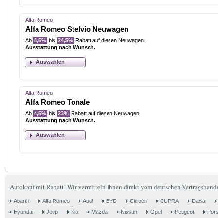
Alfa Romeo
Alfa Romeo Stelvio Neuwagen
Ab
8,5%
bis
24,5%
Rabatt auf diesen Neuwagen.
Ausstattung nach Wunsch.
Auswählen
Alfa Romeo
Alfa Romeo Tonale
Ab
4,5%
bis
23%
Rabatt auf diesen Neuwagen.
Ausstattung nach Wunsch.
Auswählen
Autokauf mit Rabatt! Wir vermitteln Ihnen direkt vom deutschen Vertragshande
Abarth
Alfa Romeo
Audi
BYD
Citroen
CUPRA
Dacia
Hyundai
Jeep
Kia
Mazda
Nissan
Opel
Peugeot
Por